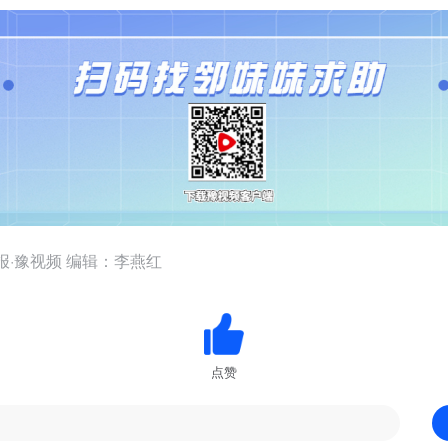
报·豫视频 编辑：李燕红
点赞