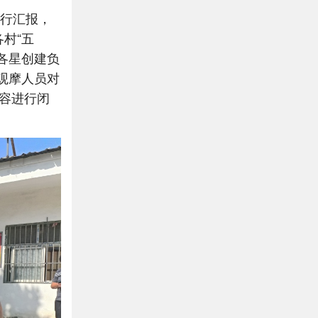
进行汇报，
村“五
各星创建负
，观摩人员对
容进行闭