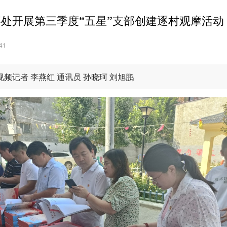
处开展第三季度“五星”支部创建逐村观摩活动
41
视频记者 李燕红 通讯员 孙晓珂 刘旭鹏