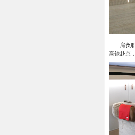
肩负职责
高铁赴京