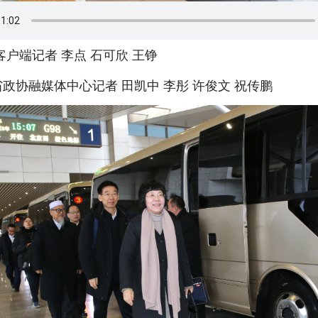
户端记者 李点 石可欣 王铮
协融媒体中心记者 田凯中 李彤 许俊文 祝传鹏