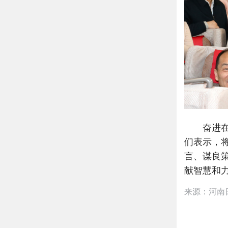
奋进在充
们表示，
言、谋良
献智慧和
来源：河南