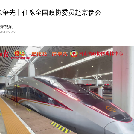
豫争先丨住豫全国政协委员赴京参会
·豫视频
-04 09:42