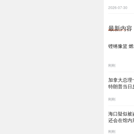
2026-07-30
最新内容
铿锵豫篮 燃
刚刚
加拿大总理
特朗普当日
刚刚
海口疑似被
还会在馆内
刚刚